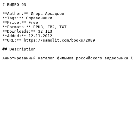
# ВИДЕО-93

**Author:** Игорь Аркадьев

**Tags:** Справочники

**Price:** Free

**Formats:** EPUB, FB2, TXT

**Downloads:** 32 113

**Added:** 12.11.2012

**URL:** https://samolit.com/books/2989

## Description

Аннотированный каталог фильмов российского видеорынка (