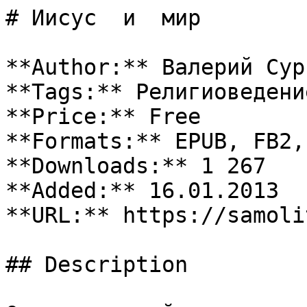
# Иисус  и  мир

**Author:** Валерий Сури
**Tags:** Религиоведение
**Price:** Free

**Formats:** EPUB, FB2, 
**Downloads:** 1 267

**Added:** 16.01.2013

**URL:** https://samoli
## Description
