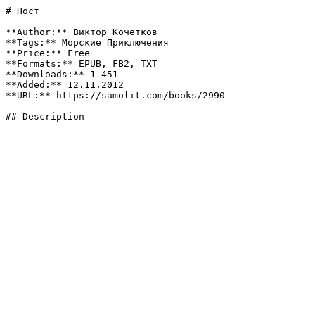
# Пост

**Author:** Виктор Кочетков

**Tags:** Морские Приключения

**Price:** Free

**Formats:** EPUB, FB2, TXT

**Downloads:** 1 451

**Added:** 12.11.2012

**URL:** https://samolit.com/books/2990

## Description
