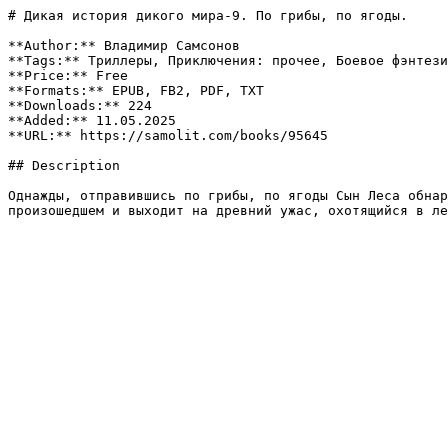
# Дикая история дикого мира-9. По грибы, по ягоды.

**Author:** Владимир Самсонов

**Tags:** Триллеры, Приключения: прочее, Боевое фэнтези
**Price:** Free

**Formats:** EPUB, FB2, PDF, TXT

**Downloads:** 224

**Added:** 11.05.2025

**URL:** https://samolit.com/books/95645

## Description

Однажды, отправившись по грибы, по ягоды Сын Леса обнар
произошедшем и выходит на древний ужас, охотящийся в ле