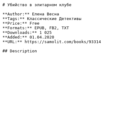
# Убийство в элитарном клубе

**Author:** Елена Весна

**Tags:** Классические Детективы

**Price:** Free

**Formats:** EPUB, FB2, TXT

**Downloads:** 1 025

**Added:** 01.04.2020

**URL:** https://samolit.com/books/93314

## Description
