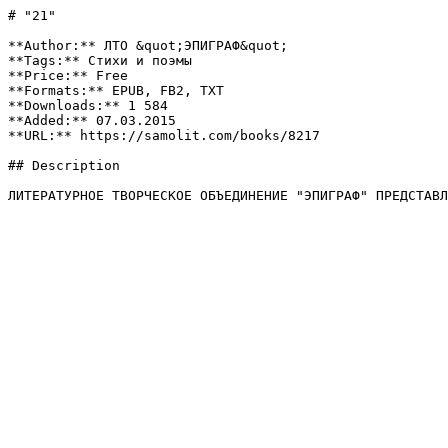
# "21"

**Author:** ЛТО &quot;ЭПИГРАФ&quot;

**Tags:** Стихи и поэмы

**Price:** Free

**Formats:** EPUB, FB2, TXT

**Downloads:** 1 584

**Added:** 07.03.2015

**URL:** https://samolit.com/books/8217

## Description

ЛИТЕРАТУРНОЕ ТВОРЧЕСКОЕ ОБЪЕДИНЕНИЕ "ЭПИГРАФ" ПРЕДСТАВЛ