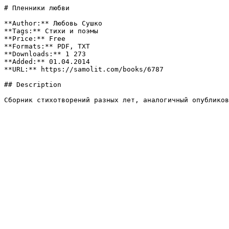
# Пленники любви

**Author:** Любовь Сушко

**Tags:** Стихи и поэмы

**Price:** Free

**Formats:** PDF, TXT

**Downloads:** 1 273

**Added:** 01.04.2014

**URL:** https://samolit.com/books/6787

## Description

Сборник стихотворений разных лет, аналогичный опубликов