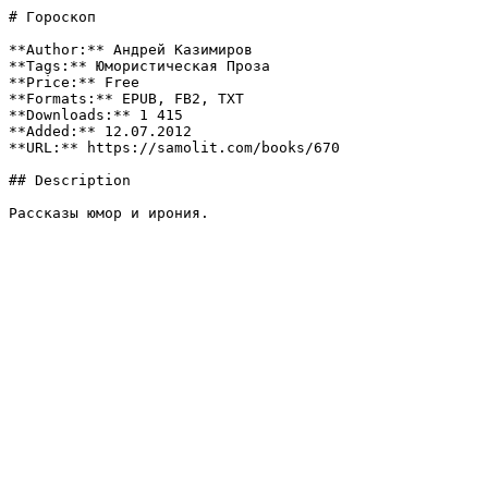
# Гороскоп

**Author:** Андрей Казимиров

**Tags:** Юмористическая Проза

**Price:** Free

**Formats:** EPUB, FB2, TXT

**Downloads:** 1 415

**Added:** 12.07.2012

**URL:** https://samolit.com/books/670

## Description

Рассказы юмор и ирония.