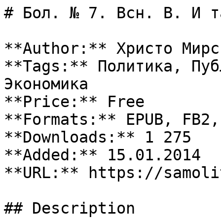
# Бол. № 7. Всн. В. И т
**Author:** Христо Мирск
**Tags:** Политика, Пуб
Экономика

**Price:** Free

**Formats:** EPUB, FB2, 
**Downloads:** 1 275

**Added:** 15.01.2014

**URL:** https://samoli
## Description
