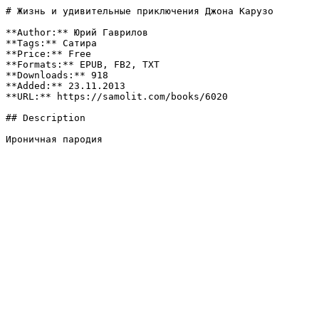
# Жизнь и удивительные приключения Джона Карузо

**Author:** Юрий Гаврилов

**Tags:** Сатира

**Price:** Free

**Formats:** EPUB, FB2, TXT

**Downloads:** 918

**Added:** 23.11.2013

**URL:** https://samolit.com/books/6020

## Description

Ироничная пародия