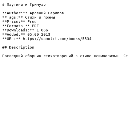
# Паутина и Гримуар

**Author:** Арсений Гарипов

**Tags:** Стихи и поэмы

**Price:** Free

**Formats:** PDF

**Downloads:** 1 066

**Added:** 05.09.2013

**URL:** https://samolit.com/books/5534

## Description

Последний сборник стихотворений в стиле «символизм». Ст