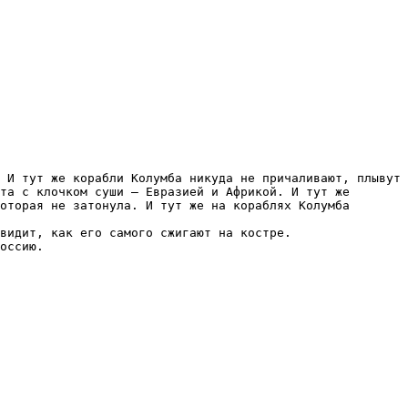
 И тут же корабли Колумба никуда не причаливают, плывут 
та с клочком суши – Евразией и Африкой. И тут же 
оторая не затонула. И тут же на кораблях Колумба 
видит, как его самого сжигают на костре.

оссию.