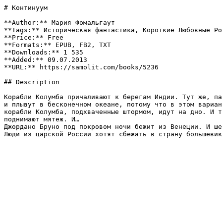
# Континуум

**Author:** Мария Фомальгаут

**Tags:** Историческая фантастика, Короткие Любовные Ро
**Price:** Free

**Formats:** EPUB, FB2, TXT

**Downloads:** 1 535

**Added:** 09.07.2013

**URL:** https://samolit.com/books/5236

## Description

Корабли Колумба причаливают к берегам Индии. Тут же, па
и плывут в бесконечном океане, потому что в этом вариан
корабли Колумба, подхваченные штормом, идут на дно. И т
поднимают мятеж. И…

Джордано Бруно под покровом ночи бежит из Венеции. И ше
Люди из царской России хотят сбежать в страну большевик