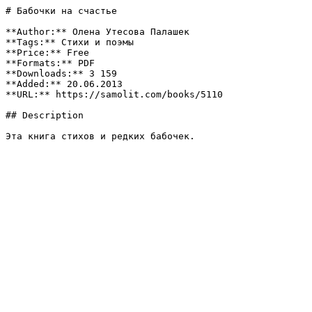
# Бабочки на счастье

**Author:** Олена Утесова Палашек

**Tags:** Стихи и поэмы

**Price:** Free

**Formats:** PDF

**Downloads:** 3 159

**Added:** 20.06.2013

**URL:** https://samolit.com/books/5110

## Description

Эта книга стихов и редких бабочек.