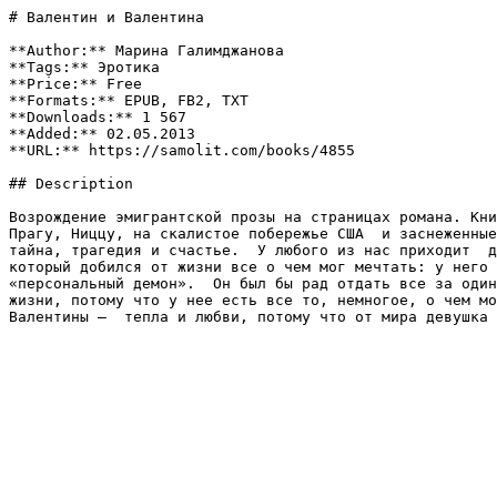
# Валентин и Валентина

**Author:** Марина Галимджанова

**Tags:** Эротика

**Price:** Free

**Formats:** EPUB, FB2, TXT

**Downloads:** 1 567

**Added:** 02.05.2013

**URL:** https://samolit.com/books/4855

## Description

Возрождение эмигрантской прозы на страницах романа. Кни
Прагу, Ниццу, на скалистое побережье США  и заснеженные
тайна, трагедия и счастье.  У любого из нас приходит  д
который добился от жизни все о чем мог мечтать: у него 
«персональный демон».  Он был бы рад отдать все за один
жизни, потому что у нее есть все то, немногое, о чем мо
Валентины –  тепла и любви, потому что от мира девушка 