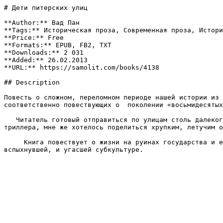
# Дети питерских улиц

**Author:** Вад Пан

**Tags:** Историческая проза, Современная проза, Истори
**Price:** Free

**Formats:** EPUB, FB2, TXT

**Downloads:** 2 031

**Added:** 26.02.2013

**URL:** https://samolit.com/books/4138

## Description

Повесть о сложном, переломном периоде нашей истории из 
соответственно повествующих о  поколении «восьмидесятых
   Читатель готовый отправиться по улицам столь далекого и такого недавнего Питера вправе ожидать от автора чего угодно, от очередной чернухи до гангстерского 
триллера, мне же хотелось поделиться хрупким, летучим о
     Книга повествует о жизни на руинах государства и его ценностей, о «городских индейцах», вполне приспособленных  к обитанию в дичающем обществе, об их 
вспыхнувшей, и угасшей субкультуре.