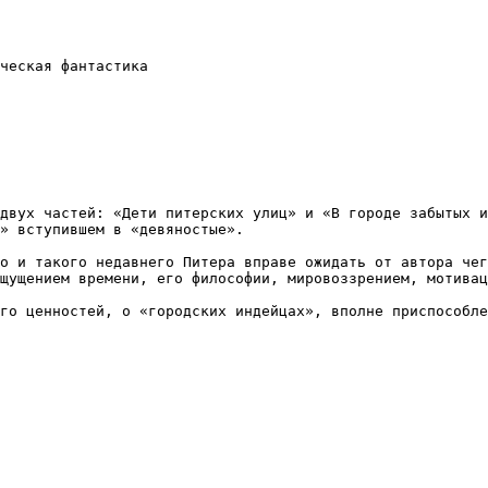
ческая фантастика

двух частей: «Дети питерских улиц» и «В городе забытых и
» вступившем в «девяностые».

щущением времени, его философии, мировоззрением, мотивац