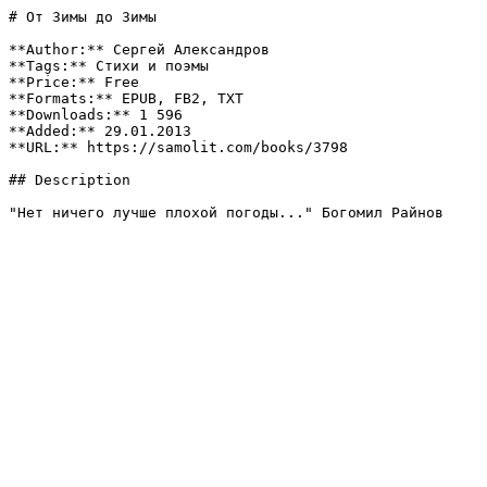
# От Зимы до Зимы

**Author:** Сергей Александров

**Tags:** Стихи и поэмы

**Price:** Free

**Formats:** EPUB, FB2, TXT

**Downloads:** 1 596

**Added:** 29.01.2013

**URL:** https://samolit.com/books/3798

## Description

"Нет ничего лучше плохой погоды..." Богомил Райнов