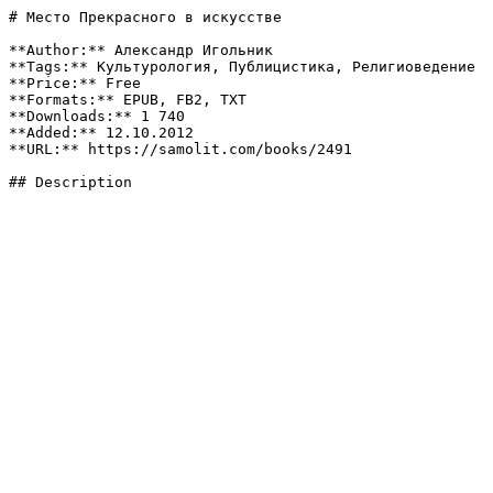
# Место Прекрасного в искусстве

**Author:** Александр Игольник

**Tags:** Культурология, Публицистика, Религиоведение

**Price:** Free

**Formats:** EPUB, FB2, TXT

**Downloads:** 1 740

**Added:** 12.10.2012

**URL:** https://samolit.com/books/2491

## Description
