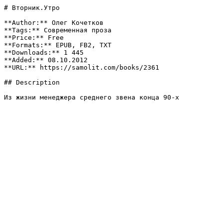
# Вторник.Утро

**Author:** Олег Кочетков

**Tags:** Современная проза

**Price:** Free

**Formats:** EPUB, FB2, TXT

**Downloads:** 1 445

**Added:** 08.10.2012

**URL:** https://samolit.com/books/2361

## Description

Из жизни менеджера среднего звена конца 90-х