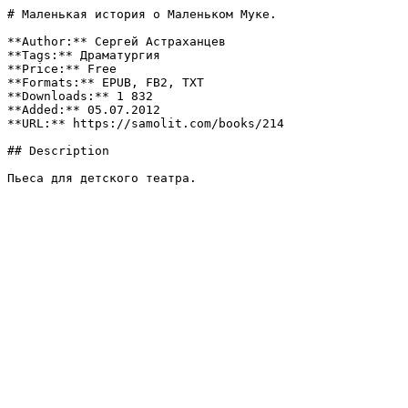
# Маленькая история о Маленьком Муке.

**Author:** Сергей Астраханцев

**Tags:** Драматургия

**Price:** Free

**Formats:** EPUB, FB2, TXT

**Downloads:** 1 832

**Added:** 05.07.2012

**URL:** https://samolit.com/books/214

## Description

Пьеса для детского театра.