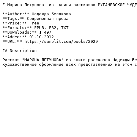
# Марина Летунова  из  книги рассказов РУГАЧЕВСКИЕ ЧУДЕ
**Author:** Надежда Белякова

**Tags:** Современная проза

**Price:** Free

**Formats:** EPUB, FB2, TXT

**Downloads:** 1 497

**Added:** 01.10.2012

**URL:** https://samolit.com/books/2029

## Description

Рассказ "МАРИНА ЛЕТУНОВА" из книги рассказов Надежды Бе
художественное оформление всех представленных на этом с