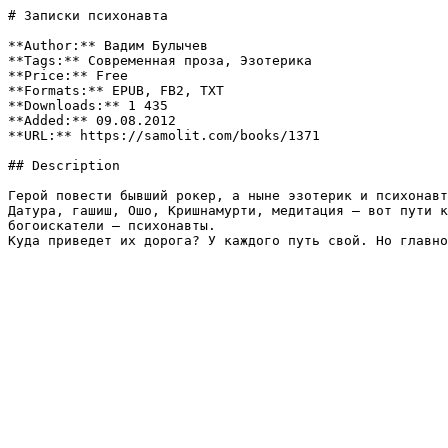
# Записки психонавта

**Author:** Вадим Булычев

**Tags:** Современная проза, Эзотерика

**Price:** Free

**Formats:** EPUB, FB2, TXT

**Downloads:** 1 435

**Added:** 09.08.2012

**URL:** https://samolit.com/books/1371

## Description

Герой повести бывший рокер, а ныне эзотерик и психонавт
Датура, гашиш, Ошо, Кришнамурти, медитация – вот пути к
богоискатели – психонавты.

Куда приведет их дорога? У каждого путь свой. Но главно