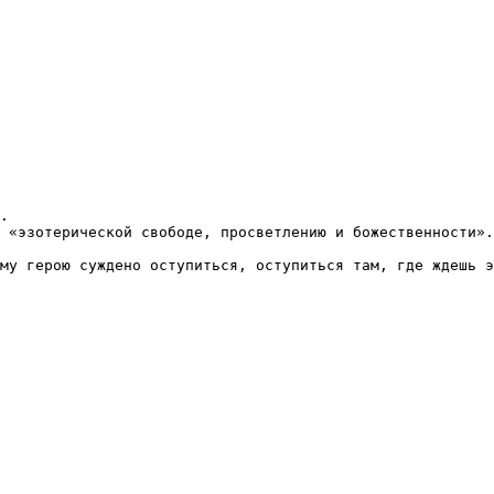
.

 «эзотерической свободе, просветлению и божественности».
му герою суждено оступиться, оступиться там, где ждешь э