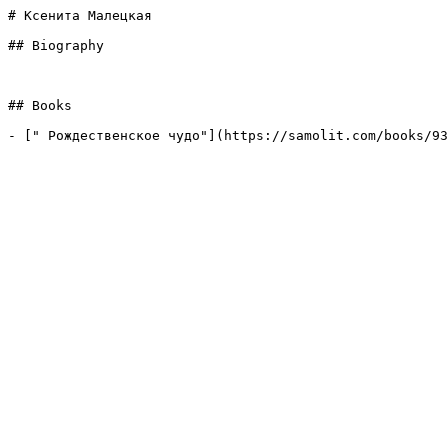
# Ксенита Малецкая

## Biography

## Books

- [" Рождественское чудо"](https://samolit.com/books/93