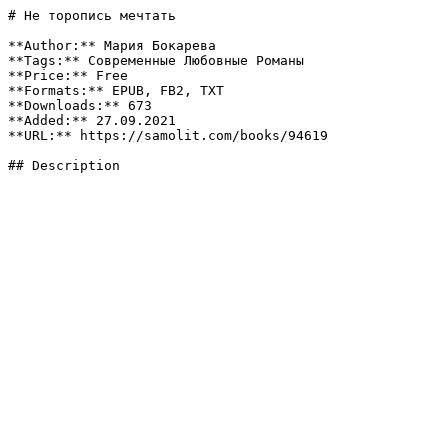
# Не торопись мечтать

**Author:** Мария Бокарева

**Tags:** Современные Любовные Романы

**Price:** Free

**Formats:** EPUB, FB2, TXT

**Downloads:** 673

**Added:** 27.09.2021

**URL:** https://samolit.com/books/94619

## Description
