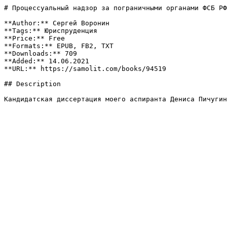
# Процессуальный надзор за пограничными органами ФСБ РФ

**Author:** Сергей Воронин

**Tags:** Юриспруденция

**Price:** Free

**Formats:** EPUB, FB2, TXT

**Downloads:** 709

**Added:** 14.06.2021

**URL:** https://samolit.com/books/94519

## Description

Кандидатская диссертация моего аспиранта Дениса Пичугин