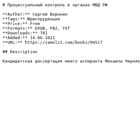
# Процессуальный контроль в органах МВД РФ

**Author:** Сергей Воронин

**Tags:** Юриспруденция

**Price:** Free

**Formats:** EPUB, FB2, TXT

**Downloads:** 781

**Added:** 14.06.2021

**URL:** https://samolit.com/books/94517

## Description

Кандидатская диссертация моего аспиранта Михаила Черняк