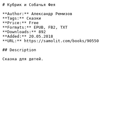
# Кубрик и Собачья Фея

**Author:** Александр Ремизов

**Tags:** Сказки

**Price:** Free

**Formats:** EPUB, FB2, TXT

**Downloads:** 892

**Added:** 20.05.2018

**URL:** https://samolit.com/books/90550

## Description

Сказка для детей.