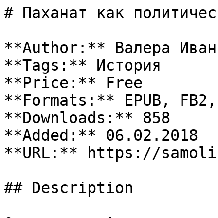
# Паханат как политичес
**Author:** Валера Ивано
**Tags:** История

**Price:** Free

**Formats:** EPUB, FB2, 
**Downloads:** 858

**Added:** 06.02.2018

**URL:** https://samoli
## Description
