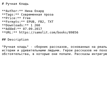
# Ручная Кладь

**Author:** Нина Охард

**Tags:** Современная проза

**Price:** Free

**Formats:** EPUB, FB2, TXT

**Downloads:** 1 260

**Added:** 07.09.2017

**URL:** https://samolit.com/books/89856

## Description

"Ручная кладь" - сборник рассказов, основанных на реаль
истории и удивительными людьми. Герои рассказов не похо
обстоятельства, в которые они попали. Рассказы интригую