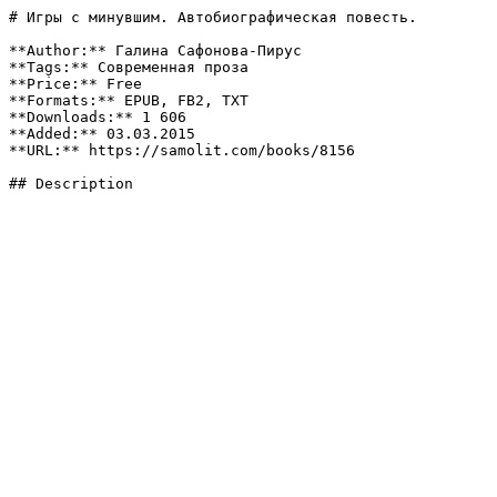
# Игры с минувшим. Автобиографическая повесть.

**Author:** Галина Сафонова-Пирус

**Tags:** Современная проза

**Price:** Free

**Formats:** EPUB, FB2, TXT

**Downloads:** 1 606

**Added:** 03.03.2015

**URL:** https://samolit.com/books/8156

## Description
