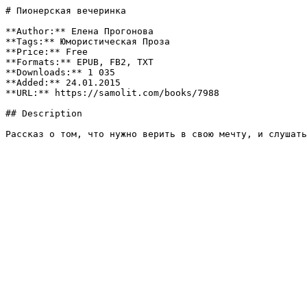
# Пионерская вечеринка

**Author:** Елена Прогонова

**Tags:** Юмористическая Проза

**Price:** Free

**Formats:** EPUB, FB2, TXT

**Downloads:** 1 035

**Added:** 24.01.2015

**URL:** https://samolit.com/books/7988

## Description

Рассказ о том, что нужно верить в свою мечту, и слушать