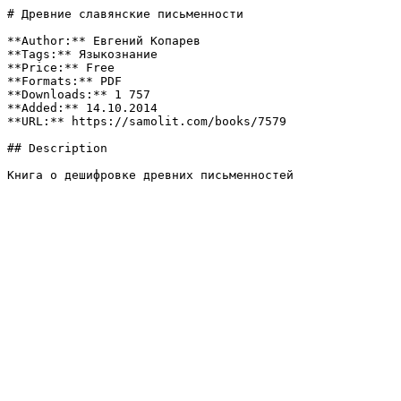
# Древние славянские письменности

**Author:** Евгений Копарев

**Tags:** Языкознание

**Price:** Free

**Formats:** PDF

**Downloads:** 1 757

**Added:** 14.10.2014

**URL:** https://samolit.com/books/7579

## Description

Книга о дешифровке древних письменностей