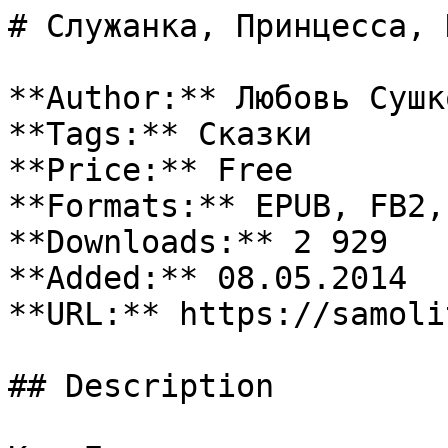
# Служанка, Принцесса, 
**Author:** Любовь Сушко
**Tags:** Сказки

**Price:** Free

**Formats:** EPUB, FB2, 
**Downloads:** 2 929

**Added:** 08.05.2014

**URL:** https://samoli
## Description
