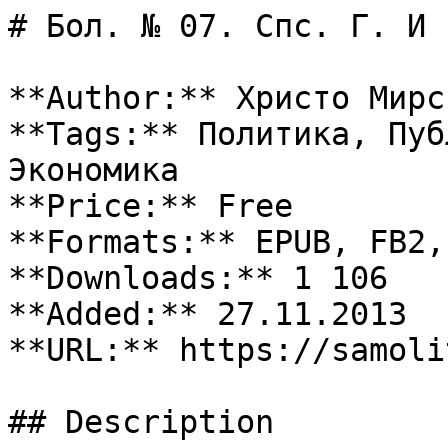
# Бол. № 07. Спс. Г. И 
**Author:** Христо Мирск
**Tags:** Политика, Пуб
Экономика

**Price:** Free

**Formats:** EPUB, FB2, 
**Downloads:** 1 106

**Added:** 27.11.2013

**URL:** https://samoli
## Description
