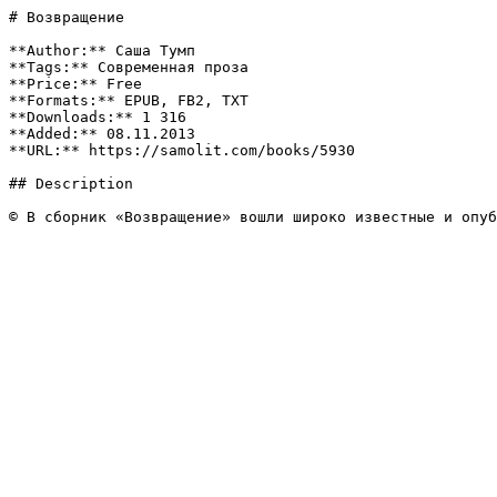
# Возвращение

**Author:** Саша Тумп

**Tags:** Современная проза

**Price:** Free

**Formats:** EPUB, FB2, TXT

**Downloads:** 1 316

**Added:** 08.11.2013

**URL:** https://samolit.com/books/5930

## Description

© В сборник «Возвращение» вошли широко известные и опуб