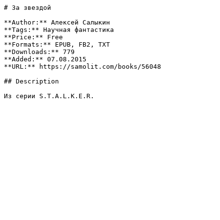
# За звездой

**Author:** Алексей Салыкин

**Tags:** Научная фантастика

**Price:** Free

**Formats:** EPUB, FB2, TXT

**Downloads:** 779

**Added:** 07.08.2015

**URL:** https://samolit.com/books/56048

## Description

Из серии S.T.A.L.K.E.R.