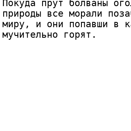
Покуда прут болваны ого
природы все морали поза
миру, и они попавши в к
мучительно горят.