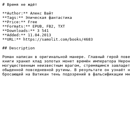
# Время не ждёт

**Author:** Алекс Вайт

**Tags:** Эпическая фантастика

**Price:** Free

**Formats:** EPUB, FB2, TXT

**Downloads:** 3 541

**Added:** 11.04.2013

**URL:** https://samolit.com/books/4683

## Description

Роман написан в оригинальной манере. Главный герой пове
книги хранил клад золотых монет времён императора Нерон
могущественным неизвестным врагом, стремящимся завладет
обыденной повседневной рутины. В результате он узнаёт н
бросающей на Ватикан тень подозрений в фальсификации мн