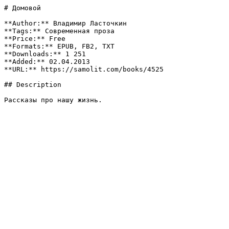
# Домовой

**Author:** Владимир Ласточкин

**Tags:** Современная проза

**Price:** Free

**Formats:** EPUB, FB2, TXT

**Downloads:** 1 251

**Added:** 02.04.2013

**URL:** https://samolit.com/books/4525

## Description

Рассказы про нашу жизнь.