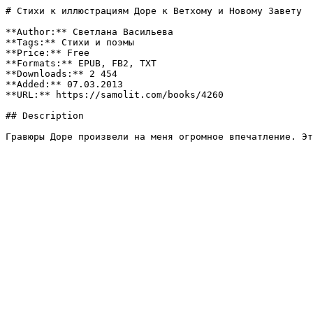
# Стихи к иллюстрациям Доре к Ветхому и Новому Завету

**Author:** Светлана Васильева

**Tags:** Стихи и поэмы

**Price:** Free

**Formats:** EPUB, FB2, TXT

**Downloads:** 2 454

**Added:** 07.03.2013

**URL:** https://samolit.com/books/4260

## Description

Гравюры Доре произвели на меня огромное впечатление. Э