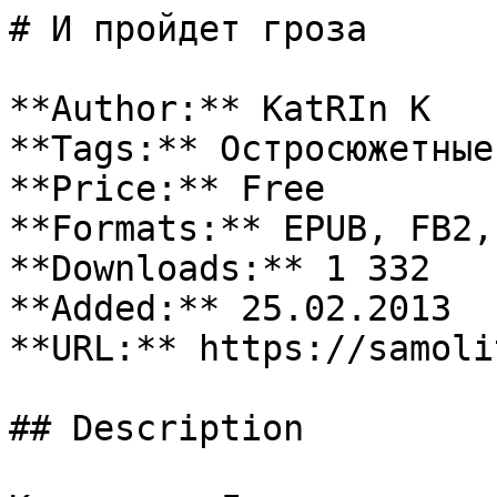
# И пройдет гроза

**Author:** KatRIn K

**Tags:** Остросюжетные
**Price:** Free

**Formats:** EPUB, FB2, 
**Downloads:** 1 332

**Added:** 25.02.2013

**URL:** https://samoli
## Description
