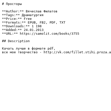
# Просторы

**Author:** Вячеслав Филатов

**Tags:** Драматургия

**Price:** Free

**Formats:** EPUB, FB2, PDF, TXT

**Downloads:** 1 198

**Added:** 24.01.2013

**URL:** https://samolit.com/books/3755

## Description

Качать лучше в формате pdf,

все мое творчество - http://vk.com/fillet.stihi.proza.a