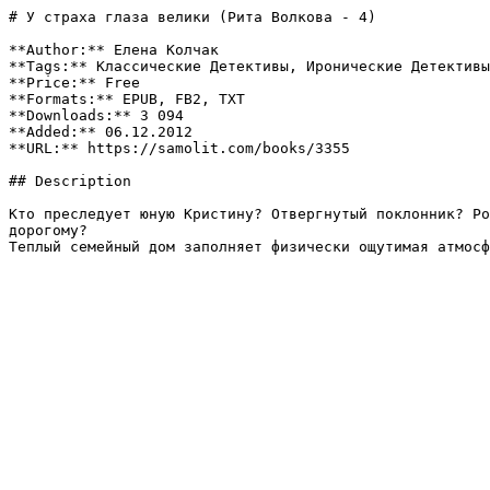
# У страха глаза велики (Рита Волкова - 4)

**Author:** Елена Колчак

**Tags:** Классические Детективы, Иронические Детективы

**Price:** Free

**Formats:** EPUB, FB2, TXT

**Downloads:** 3 094

**Added:** 06.12.2012

**URL:** https://samolit.com/books/3355

## Description

Кто преследует юную Кристину? Отвергнутый поклонник? Ро
дорогому?

Теплый семейный дом заполняет физически ощутимая атмосф