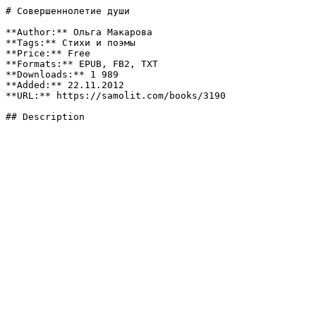
# Совершеннолетие души

**Author:** Ольга Макарова

**Tags:** Стихи и поэмы

**Price:** Free

**Formats:** EPUB, FB2, TXT

**Downloads:** 1 989

**Added:** 22.11.2012

**URL:** https://samolit.com/books/3190

## Description
