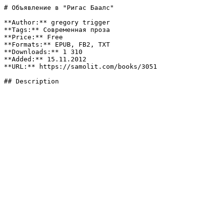
# Объявление в "Ригас Баалс"

**Author:** gregory trigger

**Tags:** Современная проза

**Price:** Free

**Formats:** EPUB, FB2, TXT

**Downloads:** 1 310

**Added:** 15.11.2012

**URL:** https://samolit.com/books/3051

## Description
