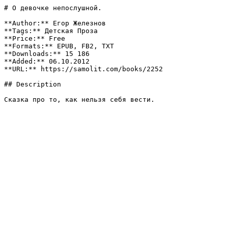
# О девочке непослушной.

**Author:** Егор Железнов

**Tags:** Детская Проза

**Price:** Free

**Formats:** EPUB, FB2, TXT

**Downloads:** 15 186

**Added:** 06.10.2012

**URL:** https://samolit.com/books/2252

## Description

Сказка про то, как нельзя себя вести.