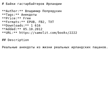
# Байки гастарбайтеров Ирландии

**Author:** Владимир Попрядухин

**Tags:** Анекдоты

**Price:** Free

**Formats:** EPUB, FB2, TXT

**Downloads:** 1 616

**Added:** 05.10.2012

**URL:** https://samolit.com/books/2222

## Description

Реальные анекдоты из жизни реальных ирландских пацанов.