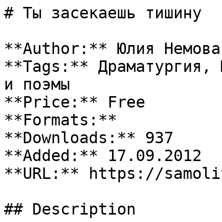
# Ты засекаешь тишину

**Author:** Юлия Немова

**Tags:** Драматургия, 
и поэмы

**Price:** Free

**Formats:** 

**Downloads:** 937

**Added:** 17.09.2012

**URL:** https://samoli
## Description
