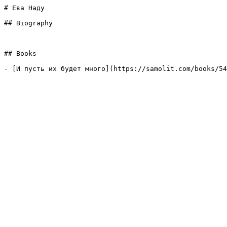
# Ева Наду

## Biography

## Books

- [И пусть их будет много](https://samolit.com/books/54